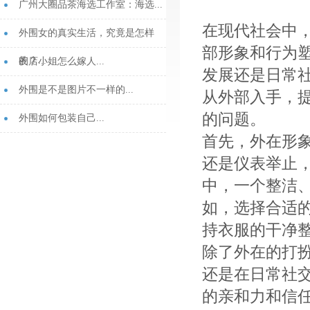
‌广州大圈品茶海选工作室‌：海选...
在现代社会中，
外围女的真实生活，究竟是怎样
部形象和行为
的？...
夜店小姐怎么嫁人...
发展还是日常
外围是不是图片不一样的...
从外部入手，
的问题。
外围如何包装自己...
首先，外在形
还是仪表举止
中，一个整洁
如，选择合适
持衣服的干净
除了外在的打
还是在日常社
的亲和力和信