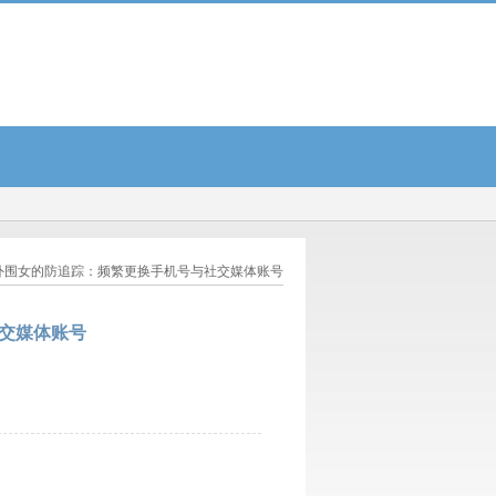
信息，日薪5000起，急聘_86...
上海纯出女孩职业，月薪十万岗位晋升机制...
全国正规
 外围女的防追踪：频繁更换手机号与社交媒体账号
交媒体账号