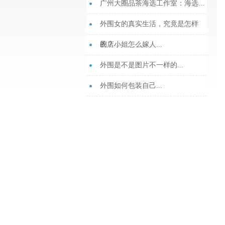
‌广州大圈品茶海选工作室‌：海选...
外围女的真实生活，究竟是怎样
的？...
夜店小姐怎么嫁人...
外围是不是图片不一样的...
外围如何包装自己...